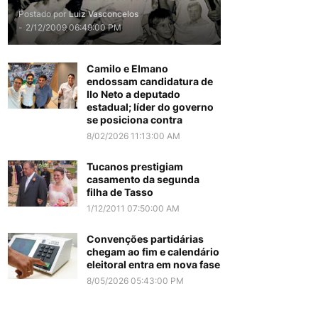
Postado por
Luiz Vasconcelos
-
2/12/2009 06:49:00 PM
Camilo e Elmano
endossam candidatura de
Ilo Neto a deputado
estadual; líder do governo
se posiciona contra
8/02/2026 11:13:00 AM
Tucanos prestigiam
casamento da segunda
filha de Tasso
1/12/2011 07:50:00 AM
Convenções partidárias
chegam ao fim e calendário
eleitoral entra em nova fase
8/05/2026 05:43:00 PM