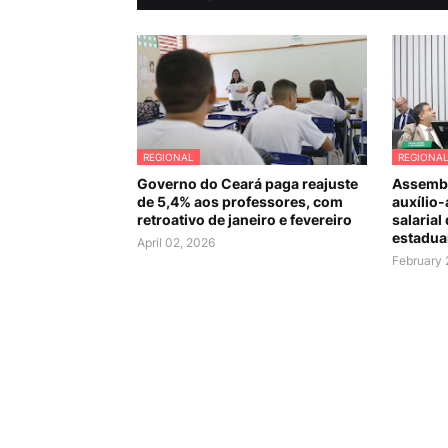
REGIONAL
REGIONA
Governo do Ceará paga reajuste
Assembl
de 5,4% aos professores, com
auxílio-
retroativo de janeiro e fevereiro
salarial
estadua
April 02, 2026
February 