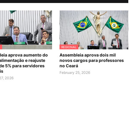
L
REGIONAL
eia aprova aumento do
Assembleia aprova dois mil
alimentação e reajuste
novos cargos para professores
 de 5% para servidores
no Ceará
is
February 25, 2026
27, 2026