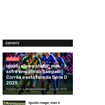
ESPORTE
ESPORTE
Iguatu abre o placar, mas
sofre empate do Sampaio
Corrêa e está fora da Série D
2025
Postado por
Luiz Vasconcelos
-
July 26, 2025
Iguatu reage, mas é