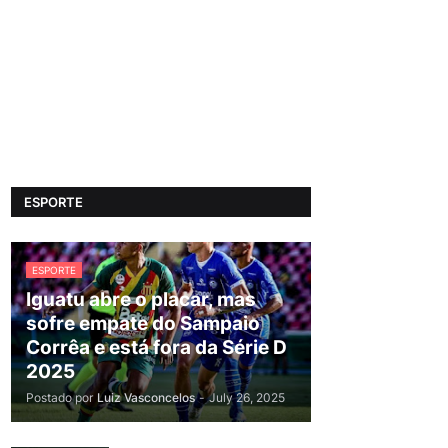
ESPORTE
ESPORTE
Iguatu abre o placar, mas
sofre empate do Sampaio
Corrêa e está fora da Série D
2025
Postado por
Luiz Vasconcelos
-
July 26, 2025