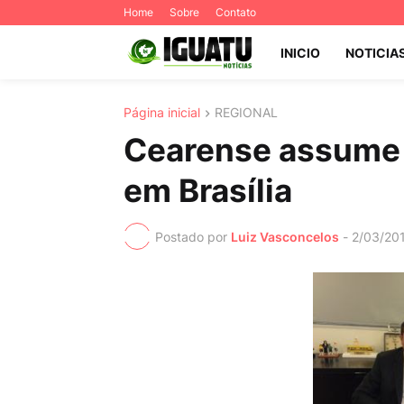
Home
Sobre
Contato
INICIO
NOTICIA
Página inicial
REGIONAL
Cearense assume 
em Brasília
Postado por
Luiz Vasconcelos
-
2/03/20