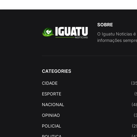
SOBRE
O Iguatu Noticias é
informações sempre
CATEGORIES
CIDADE
(3
ESPORTE
(
NACIONAL
(4
OPINIAO
(
POLICIAL
(2
POLITICA
(4