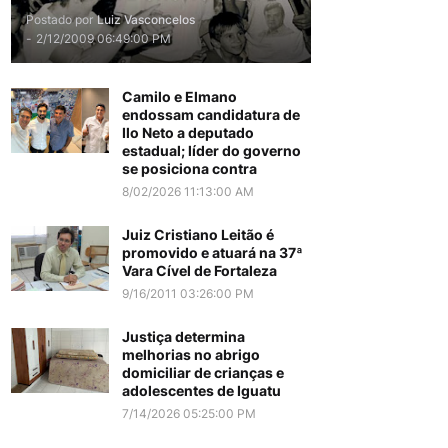
Postado por
Luiz Vasconcelos
-
2/12/2009 06:49:00 PM
Camilo e Elmano
endossam candidatura de
Ilo Neto a deputado
estadual; líder do governo
se posiciona contra
8/02/2026 11:13:00 AM
Juiz Cristiano Leitão é
promovido e atuará na 37ª
Vara Cível de Fortaleza
9/16/2011 03:26:00 PM
Justiça determina
melhorias no abrigo
domiciliar de crianças e
adolescentes de Iguatu
7/14/2026 05:25:00 PM