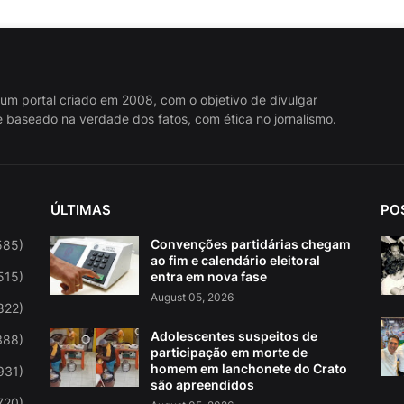
 um portal criado em 2008, com o objetivo de divulgar
 baseado na verdade dos fatos, com ética no jornalismo.
ÚLTIMAS
PO
Convenções partidárias chegam
585)
ao fim e calendário eleitoral
515)
entra em nova fase
August 05, 2026
822)
Adolescentes suspeitos de
388)
participação em morte de
homem em lanchonete do Crato
931)
são apreendidos
720)