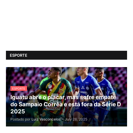
ESPORTE
ESPORTE
Iguatu abre o placar, mas sofre empate
do Sampaio Corrêa e está fora da Série D
2025
Postado por
Luiz Vasconcelos
-
July 26, 2025