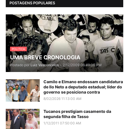
POSTAGENS POPULARES
POLITICA
UMA BREVE CRONOLOGIA
Postado por
Luiz Vasconcelos
-
2/12/2009 06:49:00 PM
Camilo e Elmano endossam candidatura
de Ilo Neto a deputado estadual; líder do
governo se posiciona contra
8/02/2026 11:13:00 AM
Tucanos prestigiam casamento da
segunda filha de Tasso
1/12/2011 07:50:00 AM