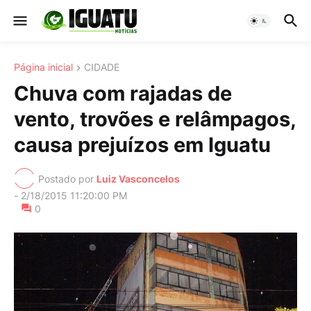
Página inicial
CIDADE
Chuva com rajadas de
vento, trovões e relâmpagos,
causa prejuízos em Iguatu
Postado por
Luiz Vasconcelos
-
2/18/2015 11:20:00 PM
0