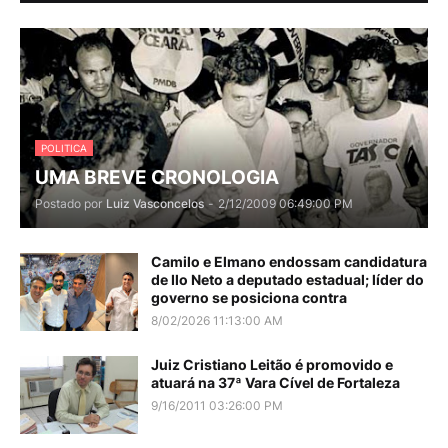
POLITICA
UMA BREVE CRONOLOGIA
Postado por
Luiz Vasconcelos
-
2/12/2009 06:49:00 PM
Camilo e Elmano endossam candidatura
de Ilo Neto a deputado estadual; líder do
governo se posiciona contra
8/02/2026 11:13:00 AM
Juiz Cristiano Leitão é promovido e
atuará na 37ª Vara Cível de Fortaleza
9/16/2011 03:26:00 PM