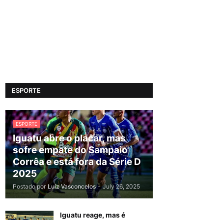
ESPORTE
ESPORTE
Iguatu abre o placar, mas
sofre empate do Sampaio
Corrêa e está fora da Série D
2025
Postado por
Luiz Vasconcelos
-
July 26, 2025
Iguatu reage, mas é