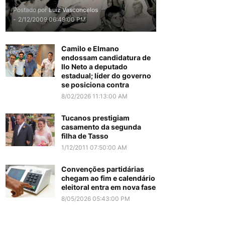
Postado por
Luiz Vasconcelos
-
2/12/2009 06:49:00 PM
Camilo e Elmano
endossam candidatura de
Ilo Neto a deputado
estadual; líder do governo
se posiciona contra
8/02/2026 11:13:00 AM
Tucanos prestigiam
casamento da segunda
filha de Tasso
1/12/2011 07:50:00 AM
Convenções partidárias
chegam ao fim e calendário
eleitoral entra em nova fase
8/05/2026 05:43:00 PM