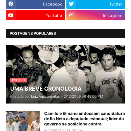
Facebook
Twitter
YouTube
Instagram
POSTAGENS POPULARES
POLITICA
UMA BREVE CRONOLOGIA
Postado por
Luiz Vasconcelos
-
2/12/2009 06:49:00 PM
Camilo e Elmano endossam candidatura
de Ilo Neto a deputado estadual; líder do
governo se posiciona contra
8/02/2026 11:13:00 AM