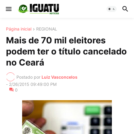
Página inicial
REGIONAL
Mais de 70 mil eleitores
podem ter o título cancelado
no Ceará
Postado por
Luiz Vasconcelos
-
2/26/2015 09:49:00 PM
0