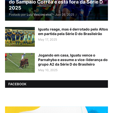
do Sampaio Corrêa e está fora da Série D
2025
Postado por
Luiz Vasconcelos
-
July 26, 2025
Iguatu reage, mas é derrotado pelo Altos
em partida pela Série D do Brasileirão
May 17, 2025
Jogando em casa, Iguatu vence o
Parnahyba e assume a vice-liderança do
grupo A2 da Série D do Brasileiro
May 10, 2025
FACEBOOK