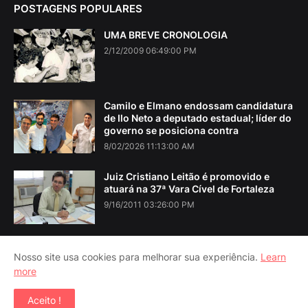
POSTAGENS POPULARES
UMA BREVE CRONOLOGIA
2/12/2009 06:49:00 PM
Camilo e Elmano endossam candidatura
de Ilo Neto a deputado estadual; líder do
governo se posiciona contra
8/02/2026 11:13:00 AM
Juiz Cristiano Leitão é promovido e
atuará na 37ª Vara Cível de Fortaleza
9/16/2011 03:26:00 PM
Nosso site usa cookies para melhorar sua experiência.
Learn
more
Home
About Us
Contact Us
RTL Version
Aceito !
Copyright ©
2026
Iguatu Noticias