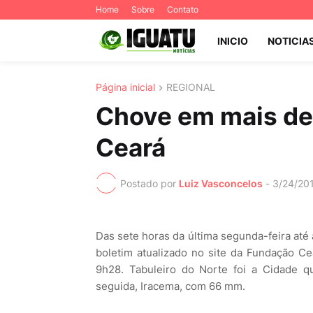
Home
Sobre
Contato
INICIO
NOTICIA
Página inicial
REGIONAL
Chove em mais de
Ceará
Postado por
Luiz Vasconcelos
-
3/24/20
Das sete horas da última segunda-feira até
boletim atualizado no site da Fundação C
9h28. Tabuleiro do Norte foi a Cidade q
seguida, Iracema, com 66 mm.