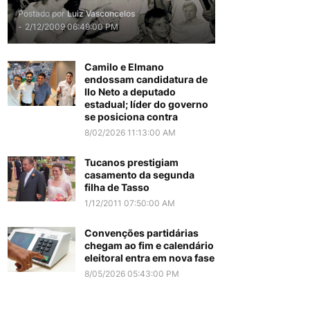
Postado por
Luiz Vasconcelos
-
2/12/2009 06:49:00 PM
Camilo e Elmano
endossam candidatura de
Ilo Neto a deputado
estadual; líder do governo
se posiciona contra
8/02/2026 11:13:00 AM
Tucanos prestigiam
casamento da segunda
filha de Tasso
1/12/2011 07:50:00 AM
Convenções partidárias
chegam ao fim e calendário
eleitoral entra em nova fase
8/05/2026 05:43:00 PM