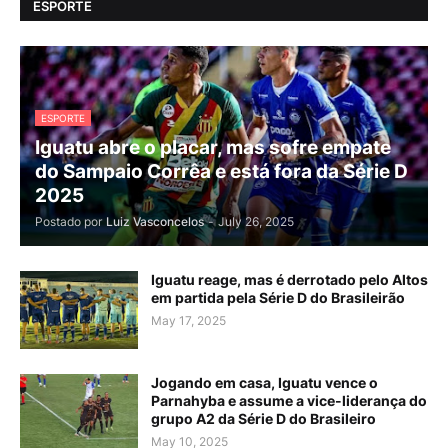
ESPORTE
ESPORTE
Iguatu abre o placar, mas sofre empate
do Sampaio Corrêa e está fora da Série D
2025
Postado por
Luiz Vasconcelos
-
July 26, 2025
Iguatu reage, mas é derrotado pelo Altos
em partida pela Série D do Brasileirão
May 17, 2025
Jogando em casa, Iguatu vence o
Parnahyba e assume a vice-liderança do
grupo A2 da Série D do Brasileiro
May 10, 2025