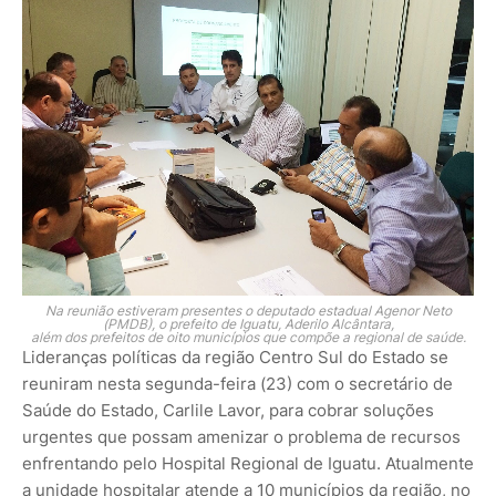
Na reunião estiveram presentes o deputado estadual Agenor Neto
(PMDB), o prefeito de Iguatu, Aderilo Alcântara,
além dos prefeitos de oito municípios que compõe a regional de saúde.
Lideranças políticas da região Centro Sul do Estado se
reuniram nesta segunda-feira (23) com o secretário de
Saúde do Estado, Carlile Lavor, para cobrar soluções
urgentes que possam amenizar o problema de recursos
enfrentando pelo Hospital Regional de Iguatu. Atualmente
a unidade hospitalar atende a 10 municípios da região, no