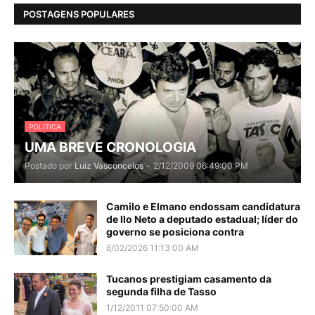
POSTAGENS POPULARES
POLITICA
UMA BREVE CRONOLOGIA
Postado por
Luiz Vasconcelos
-
2/12/2009 06:49:00 PM
Camilo e Elmano endossam candidatura
de Ilo Neto a deputado estadual; líder do
governo se posiciona contra
8/02/2026 11:13:00 AM
Tucanos prestigiam casamento da
segunda filha de Tasso
1/12/2011 07:50:00 AM