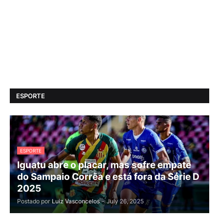
ESPORTE
ESPORTE
Iguatu abre o placar, mas sofre empate
do Sampaio Corrêa e está fora da Série D
2025
Postado por
Luiz Vasconcelos
-
July 26, 2025