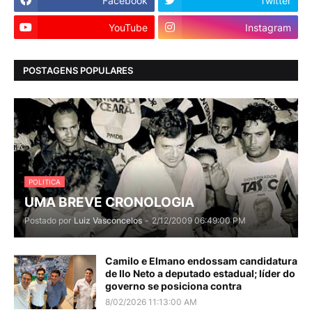
Facebook
Twitter
YouTube
Instagram
POSTAGENS POPULARES
POLITICA
UMA BREVE CRONOLOGIA
Postado por
Luiz Vasconcelos
-
2/12/2009 06:49:00 PM
Camilo e Elmano endossam candidatura
de Ilo Neto a deputado estadual; líder do
governo se posiciona contra
8/02/2026 11:13:00 AM