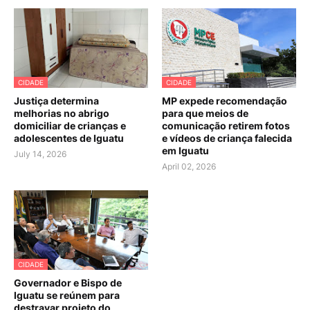
CIDADE
CIDADE
Justiça determina
MP expede recomendação
melhorias no abrigo
para que meios de
domiciliar de crianças e
comunicação retirem fotos
adolescentes de Iguatu
e vídeos de criança falecida
em Iguatu
July 14, 2026
April 02, 2026
CIDADE
Governador e Bispo de
Iguatu se reúnem para
destravar projeto do