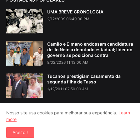
UMA BREVE CRONOLOGIA
2/12/2009 06:49:00 PM
Camilo e Elmano endossam candidatura
de Ilo Neto a deputado estadual; líder do
governo se posiciona contra
8/02/2026 11:13:00 AM
Tucanos prestigiam casamento da
segunda filha de Tasso
1/12/2011 07:50:00 AM
Nosso site usa cookies para melhorar sua experiência.
Learn
more
Home
About Us
Contact Us
RTL Version
Aceito !
Copyright ©
2026
Iguatu Noticias