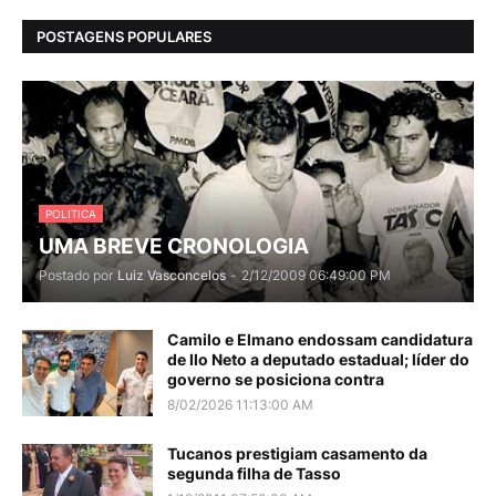
POSTAGENS POPULARES
POLITICA
UMA BREVE CRONOLOGIA
Postado por
Luiz Vasconcelos
-
2/12/2009 06:49:00 PM
Camilo e Elmano endossam candidatura
de Ilo Neto a deputado estadual; líder do
governo se posiciona contra
8/02/2026 11:13:00 AM
Tucanos prestigiam casamento da
segunda filha de Tasso