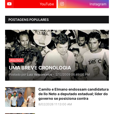
YouTube
Instagram
POSTAGENS POPULARES
POLITICA
UMA BREVE CRONOLOGIA
Postado por
Luiz Vasconcelos
-
2/12/2009 06:49:00 PM
Camilo e Elmano endossam candidatura
de Ilo Neto a deputado estadual; líder do
governo se posiciona contra
8/02/2026 11:13:00 AM