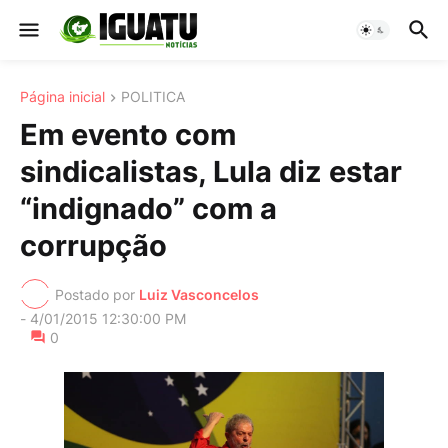
Página inicial
POLITICA
Em evento com
sindicalistas, Lula diz estar
“indignado” com a
corrupção
Postado por
Luiz Vasconcelos
-
4/01/2015 12:30:00 PM
0