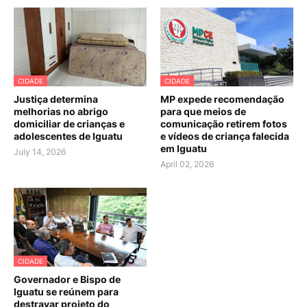
CIDADE
CIDADE
Justiça determina
MP expede recomendação
melhorias no abrigo
para que meios de
domiciliar de crianças e
comunicação retirem fotos
adolescentes de Iguatu
e vídeos de criança falecida
em Iguatu
July 14, 2026
April 02, 2026
CIDADE
Governador e Bispo de
Iguatu se reúnem para
destravar projeto do