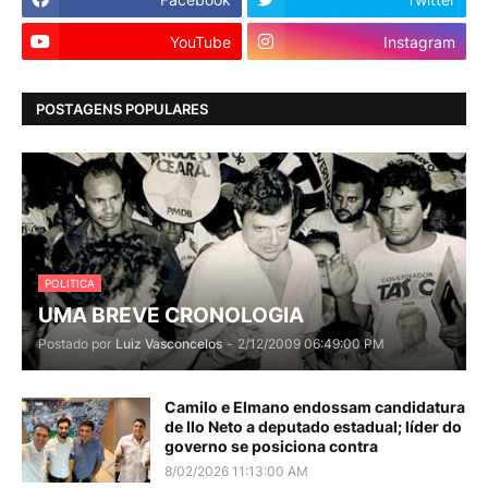
YouTube
Instagram
POSTAGENS POPULARES
POLITICA
UMA BREVE CRONOLOGIA
Postado por
Luiz Vasconcelos
-
2/12/2009 06:49:00 PM
Camilo e Elmano endossam candidatura
de Ilo Neto a deputado estadual; líder do
governo se posiciona contra
8/02/2026 11:13:00 AM