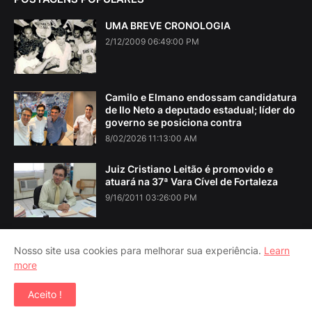
UMA BREVE CRONOLOGIA
2/12/2009 06:49:00 PM
Camilo e Elmano endossam candidatura
de Ilo Neto a deputado estadual; líder do
governo se posiciona contra
8/02/2026 11:13:00 AM
Juiz Cristiano Leitão é promovido e
atuará na 37ª Vara Cível de Fortaleza
9/16/2011 03:26:00 PM
Nosso site usa cookies para melhorar sua experiência.
Learn
more
Home
About Us
Contact Us
RTL Version
Aceito !
Copyright ©
2026
Iguatu Noticias