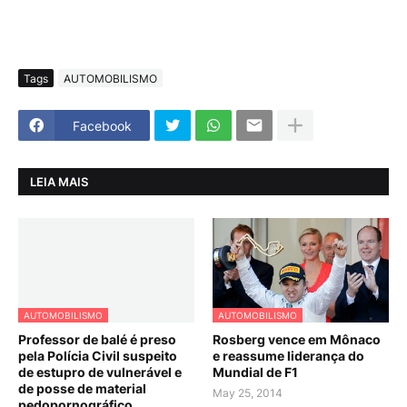
Tags
AUTOMOBILISMO
Facebook
LEIA MAIS
AUTOMOBILISMO
AUTOMOBILISMO
Professor de balé é preso
Rosberg vence em Mônaco
pela Polícia Civil suspeito
e reassume liderança do
de estupro de vulnerável e
Mundial de F1
de posse de material
May 25, 2014
pedopornográfico