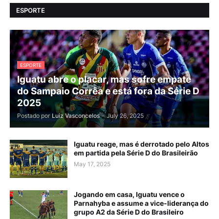
ESPORTE
ESPORTE
Iguatu abre o placar, mas sofre empate
do Sampaio Corrêa e está fora da Série D
2025
Postado por
Luiz Vasconcelos
-
July 26, 2025
Iguatu reage, mas é derrotado pelo Altos
em partida pela Série D do Brasileirão
May 17, 2025
Jogando em casa, Iguatu vence o
Parnahyba e assume a vice-liderança do
grupo A2 da Série D do Brasileiro