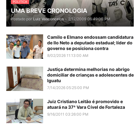
POLITICA
UMA BREVE CRONOLOGIA
Postado por
Luiz Vasconcelos
-
2/12/2009 06:49:00 PM
Camilo e Elmano endossam candidatura
de Ilo Neto a deputado estadual; líder do
governo se posiciona contra
8/02/2026 11:13:00 AM
Justiça determina melhorias no abrigo
domiciliar de crianças e adolescentes de
Iguatu
7/14/2026 05:25:00 PM
Juiz Cristiano Leitão é promovido e
atuará na 37ª Vara Cível de Fortaleza
9/16/2011 03:26:00 PM