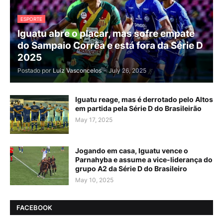
ESPORTE
Iguatu abre o placar, mas sofre empate
do Sampaio Corrêa e está fora da Série D
2025
Postado por
Luiz Vasconcelos
-
July 26, 2025
Iguatu reage, mas é derrotado pelo Altos
em partida pela Série D do Brasileirão
May 17, 2025
Jogando em casa, Iguatu vence o
Parnahyba e assume a vice-liderança do
grupo A2 da Série D do Brasileiro
May 10, 2025
FACEBOOK