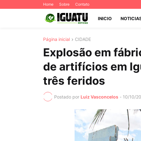
Home
Sobre
Contato
INICIO
NOTICIA
Página inicial
CIDADE
Explosão em fábri
de artifícios em I
três feridos
Postado por
Luiz Vasconcelos
-
10/10/2