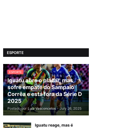
ESPORTE
ESPORTE
Iguatu abre o placar, mas
sofre empate do Sampaio
Corrêa e está fora da Série D
2025
Postado por
Luiz Vasconcelos
-
July 26, 2025
Iguatu reage, mas é