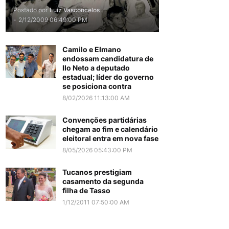
Postado por
Luiz Vasconcelos
-
2/12/2009 06:49:00 PM
Camilo e Elmano
endossam candidatura de
Ilo Neto a deputado
estadual; líder do governo
se posiciona contra
8/02/2026 11:13:00 AM
Convenções partidárias
chegam ao fim e calendário
eleitoral entra em nova fase
8/05/2026 05:43:00 PM
Tucanos prestigiam
casamento da segunda
filha de Tasso
1/12/2011 07:50:00 AM