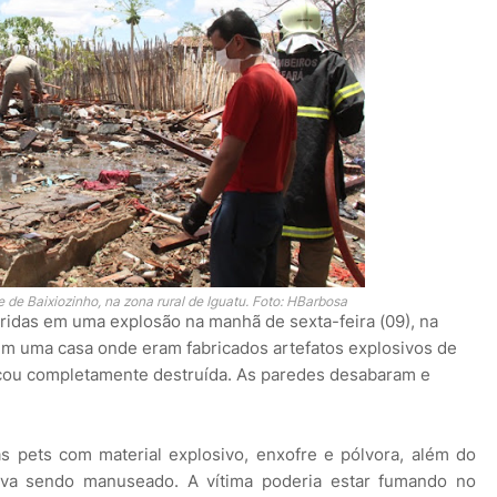
 de Baixiozinho, na zona rural de Iguatu. Foto: HBarbosa
ridas em uma explosão na manhã de sexta-feira (09), na
 em uma casa onde eram fabricados artefatos explosivos de
ficou completamente destruída. As paredes desabaram e
as pets com material explosivo, enxofre e pólvora, além do
tava sendo manuseado. A vítima poderia estar fumando no