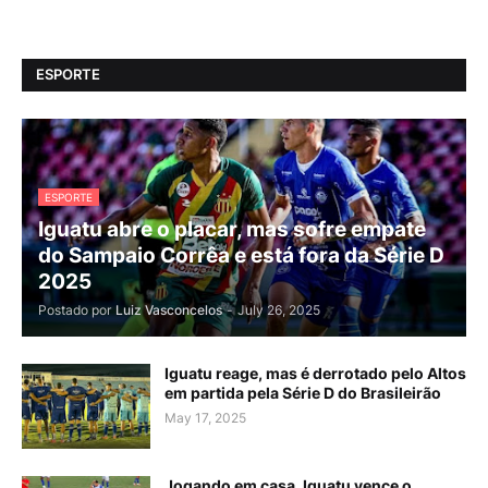
ESPORTE
ESPORTE
Iguatu abre o placar, mas sofre empate
do Sampaio Corrêa e está fora da Série D
2025
Postado por
Luiz Vasconcelos
-
July 26, 2025
Iguatu reage, mas é derrotado pelo Altos
em partida pela Série D do Brasileirão
May 17, 2025
Jogando em casa, Iguatu vence o