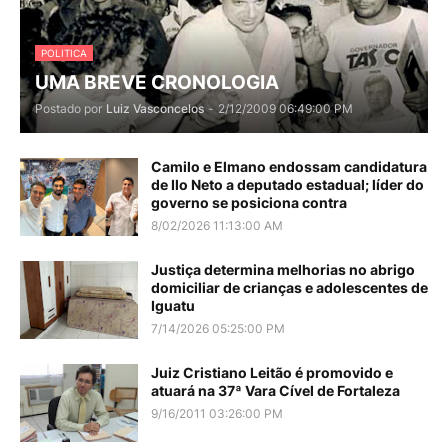
POLITICA
UMA BREVE CRONOLOGIA
Postado por
Luiz Vasconcelos
-
2/12/2009 06:49:00 PM
Camilo e Elmano endossam candidatura
de Ilo Neto a deputado estadual; líder do
governo se posiciona contra
8/02/2026 11:13:00 AM
Justiça determina melhorias no abrigo
domiciliar de crianças e adolescentes de
Iguatu
7/14/2026 05:25:00 PM
Juiz Cristiano Leitão é promovido e
atuará na 37ª Vara Cível de Fortaleza
9/16/2011 03:26:00 PM