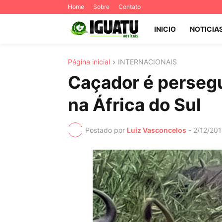
Home
Sobre
Contato
INICIO
NOTICIA
Página inicial
INTERNACIONAIS
Caçador é persegu
na África do Sul
Postado por
Luiz Vasconcelos
-
2/12/20