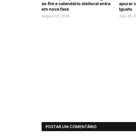
ao fim e calendário eleitoral entra
apurar c
em nova fase
Iguatu
August 05, 2026
July 28, 
POSTAR UM COMENTÁRIO