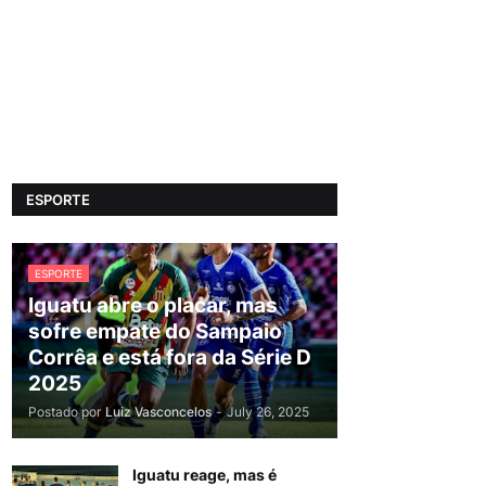
ESPORTE
ESPORTE
Iguatu abre o placar, mas
sofre empate do Sampaio
Corrêa e está fora da Série D
2025
Postado por
Luiz Vasconcelos
-
July 26, 2025
Iguatu reage, mas é