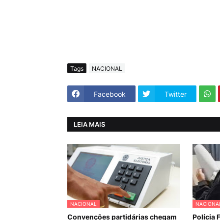
Tags
NACIONAL
Facebook
Twitter
LEIA MAIS
NACIONAL
NACIONA
Convenções partidárias chegam
Polícia 