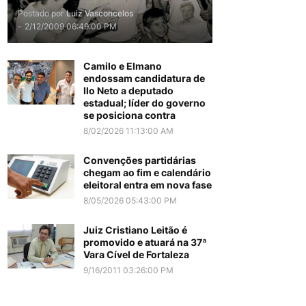
Postado por
Luiz Vasconcelos
-
2/12/2009 06:49:00 PM
Camilo e Elmano
endossam candidatura de
Ilo Neto a deputado
estadual; líder do governo
se posiciona contra
8/02/2026 11:13:00 AM
Convenções partidárias
chegam ao fim e calendário
eleitoral entra em nova fase
8/05/2026 05:43:00 PM
Juiz Cristiano Leitão é
promovido e atuará na 37ª
Vara Cível de Fortaleza
9/16/2011 03:26:00 PM