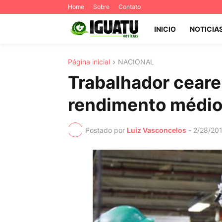
Home
Sobre
Contato
INICIO
NOTICIA
Página inicial
NACIONAL
Trabalhador ceare
rendimento médio 
Postado por
Luiz Vasconcelos
-
2/28/20