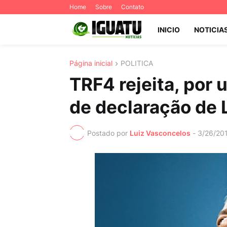
Home
Sobre
Contato
INICIO
NOTICIA
Página inicial
POLITICA
TRF4 rejeita, por
de declaração de 
Postado por
Luiz Vasconcelos
-
3/26/20