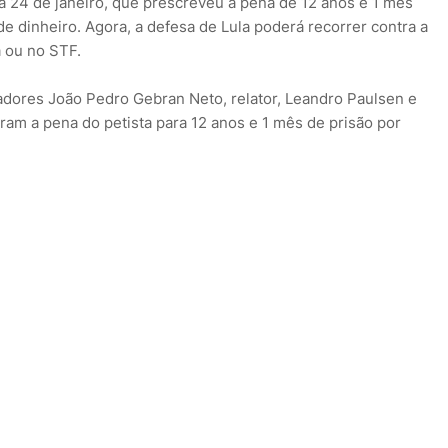
a 24 de janeiro, que prescreveu a pena de 12 anos e 1 mês
e dinheiro. Agora, a defesa de Lula poderá recorrer contra a
 ou no STF.
adores João Pedro Gebran Neto, relator, Leandro Paulsen e
ram a pena do petista para 12 anos e 1 mês de prisão por