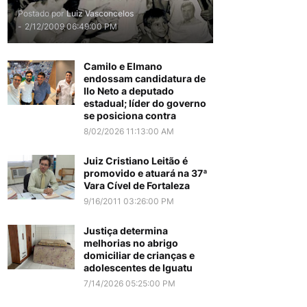
Postado por
Luiz Vasconcelos
-
2/12/2009 06:49:00 PM
Camilo e Elmano
endossam candidatura de
Ilo Neto a deputado
estadual; líder do governo
se posiciona contra
8/02/2026 11:13:00 AM
Juiz Cristiano Leitão é
promovido e atuará na 37ª
Vara Cível de Fortaleza
9/16/2011 03:26:00 PM
Justiça determina
melhorias no abrigo
domiciliar de crianças e
adolescentes de Iguatu
7/14/2026 05:25:00 PM