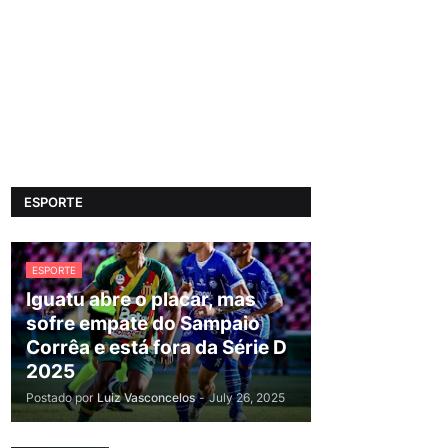
ESPORTE
ESPORTE
Iguatu abre o placar, mas
sofre empate do Sampaio
Corrêa e está fora da Série D
2025
Postado por
Luiz Vasconcelos
-
July 26, 2025