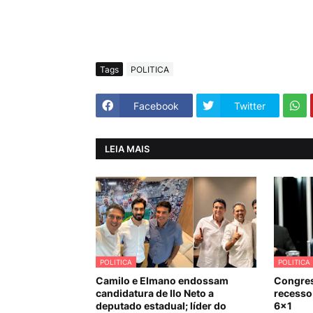
Tags
POLITICA
Facebook
Twitter
LEIA MAIS
POLITICA
POLITICA
Camilo e Elmano endossam
Congres
candidatura de Ilo Neto a
recesso 
deputado estadual; líder do
6×1