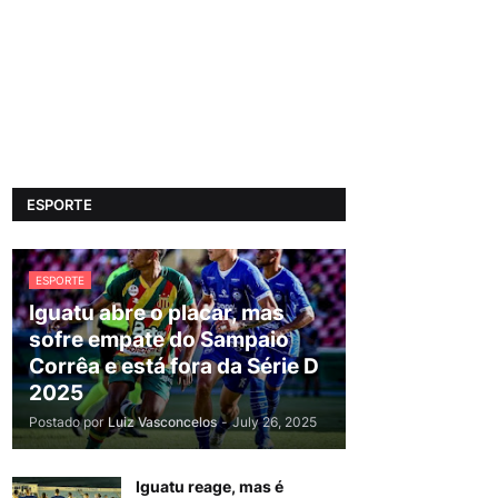
ESPORTE
ESPORTE
Iguatu abre o placar, mas
sofre empate do Sampaio
Corrêa e está fora da Série D
2025
Postado por
Luiz Vasconcelos
-
July 26, 2025
Iguatu reage, mas é