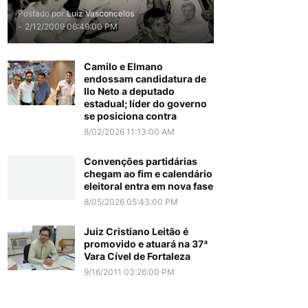
Postado por
Luiz Vasconcelos
-
2/12/2009 06:49:00 PM
Camilo e Elmano
endossam candidatura de
Ilo Neto a deputado
estadual; líder do governo
se posiciona contra
8/02/2026 11:13:00 AM
Convenções partidárias
chegam ao fim e calendário
eleitoral entra em nova fase
8/05/2026 05:43:00 PM
Juiz Cristiano Leitão é
promovido e atuará na 37ª
Vara Cível de Fortaleza
9/16/2011 03:26:00 PM