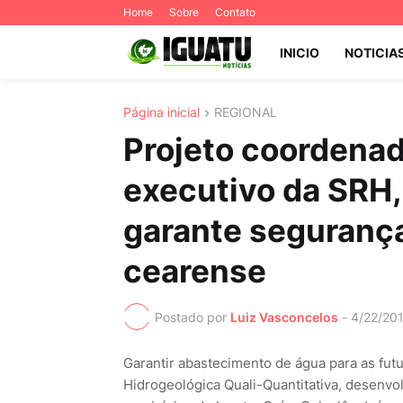
Home
Sobre
Contato
INICIO
NOTICIA
Página inicial
REGIONAL
Projeto coordenad
executivo da SRH,
garante segurança
cearense
Postado por
Luiz Vasconcelos
-
4/22/20
Garantir abastecimento de água para as futu
Hidrogeológica Quali-Quantitativa, desenvo