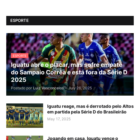
ESPORTE
ESPORTE
Iguatu abre o placar, mas sofre empate
do Sampaio Corrêa e está fora da Série D
2025
Postado por
Luiz Vasconcelos
-
July 26, 2025
Iguatu reage, mas é derrotado pelo Altos
em partida pela Série D do Brasileirão
May 17, 2025
Jogando em casa, Iguatu vence o