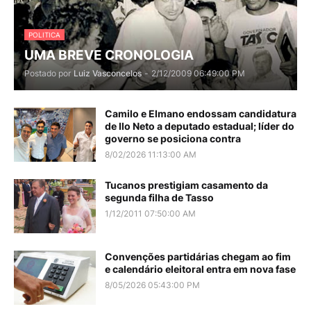
POLITICA
UMA BREVE CRONOLOGIA
Postado por
Luiz Vasconcelos
-
2/12/2009 06:49:00 PM
Camilo e Elmano endossam candidatura
de Ilo Neto a deputado estadual; líder do
governo se posiciona contra
8/02/2026 11:13:00 AM
Tucanos prestigiam casamento da
segunda filha de Tasso
1/12/2011 07:50:00 AM
Convenções partidárias chegam ao fim
e calendário eleitoral entra em nova fase
8/05/2026 05:43:00 PM