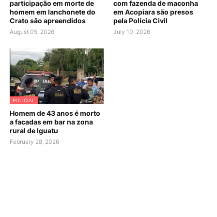
participação em morte de
com fazenda de maconha
homem em lanchonete do
em Acopiara são presos
Crato são apreendidos
pela Polícia Civil
August 05, 2026
July 10, 2026
POLICIAL
Homem de 43 anos é morto
a facadas em bar na zona
rural de Iguatu
February 28, 2026