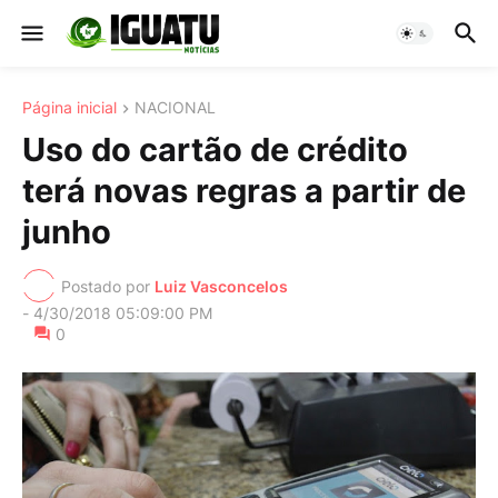
Página inicial
NACIONAL
Uso do cartão de crédito
terá novas regras a partir de
junho
Postado por
Luiz Vasconcelos
-
4/30/2018 05:09:00 PM
0