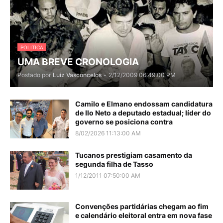
POLITICA
UMA BREVE CRONOLOGIA
Postado por
Luiz Vasconcelos
-
2/12/2009 06:49:00 PM
Camilo e Elmano endossam candidatura
de Ilo Neto a deputado estadual; líder do
governo se posiciona contra
8/02/2026 11:13:00 AM
Tucanos prestigiam casamento da
segunda filha de Tasso
1/12/2011 07:50:00 AM
Convenções partidárias chegam ao fim
e calendário eleitoral entra em nova fase