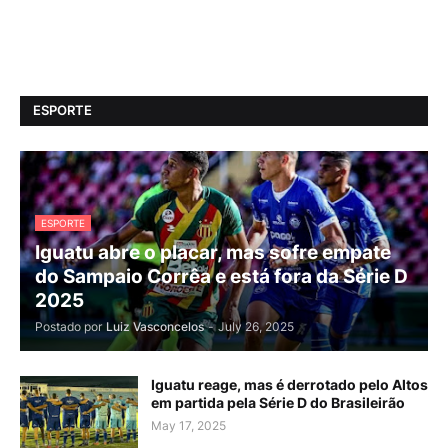
ESPORTE
ESPORTE
Iguatu abre o placar, mas sofre empate
do Sampaio Corrêa e está fora da Série D
2025
Postado por
Luiz Vasconcelos
-
July 26, 2025
Iguatu reage, mas é derrotado pelo Altos
em partida pela Série D do Brasileirão
May 17, 2025