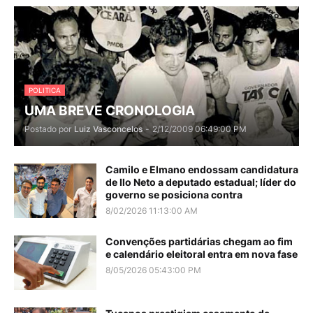
POLITICA
UMA BREVE CRONOLOGIA
Postado por
Luiz Vasconcelos
-
2/12/2009 06:49:00 PM
Camilo e Elmano endossam candidatura
de Ilo Neto a deputado estadual; líder do
governo se posiciona contra
8/02/2026 11:13:00 AM
Convenções partidárias chegam ao fim
e calendário eleitoral entra em nova fase
8/05/2026 05:43:00 PM