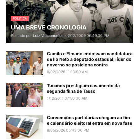
POLITICA
UMA BREVE CRONOLOGIA
Postado por
Luiz Vasconcelos
-
2/12/2009 06:49:00 PM
Camilo e Elmano endossam candidatura
de Ilo Neto a deputado estadual; líder do
governo se posiciona contra
8/02/2026 11:13:00 AM
Tucanos prestigiam casamento da
segunda filha de Tasso
1/12/2011 07:50:00 AM
Convenções partidárias chegam ao fim
e calendário eleitoral entra em nova fase
8/05/2026 05:43:00 PM