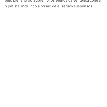
pelo plenário do Supremo, os efeitos da sentença contra
o petista, incluindo a prisão dele, seriam suspensos.