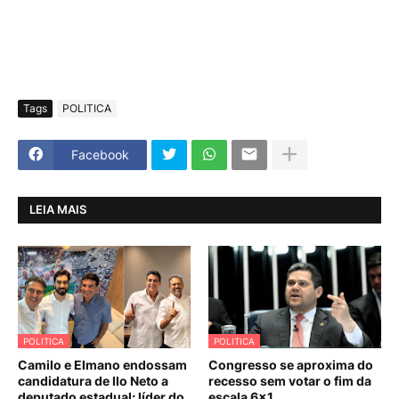
Tags
POLITICA
Facebook
LEIA MAIS
POLITICA
POLITICA
Camilo e Elmano endossam
Congresso se aproxima do
candidatura de Ilo Neto a
recesso sem votar o fim da
deputado estadual; líder do
escala 6×1