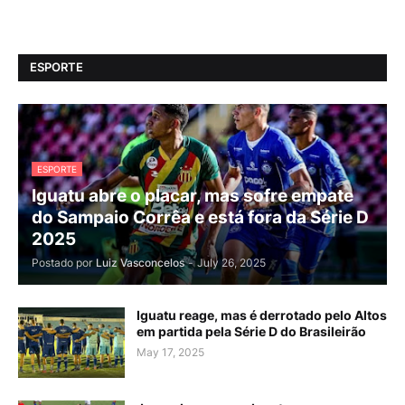
ESPORTE
ESPORTE
Iguatu abre o placar, mas sofre empate
do Sampaio Corrêa e está fora da Série D
2025
Postado por
Luiz Vasconcelos
-
July 26, 2025
Iguatu reage, mas é derrotado pelo Altos
em partida pela Série D do Brasileirão
May 17, 2025