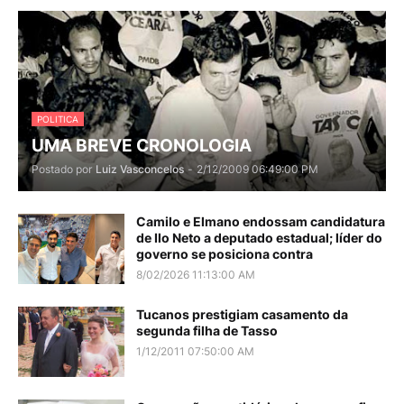
POLITICA
UMA BREVE CRONOLOGIA
Postado por
Luiz Vasconcelos
-
2/12/2009 06:49:00 PM
Camilo e Elmano endossam candidatura
de Ilo Neto a deputado estadual; líder do
governo se posiciona contra
8/02/2026 11:13:00 AM
Tucanos prestigiam casamento da
segunda filha de Tasso
1/12/2011 07:50:00 AM