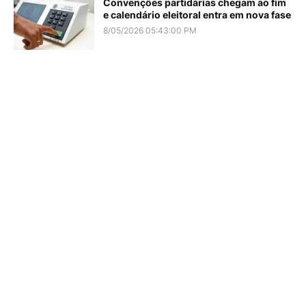
Convenções partidárias chegam ao fim
e calendário eleitoral entra em nova fase
8/05/2026 05:43:00 PM