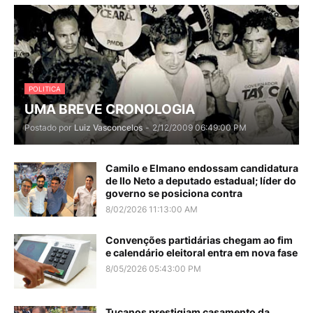
POLITICA
UMA BREVE CRONOLOGIA
Postado por
Luiz Vasconcelos
-
2/12/2009 06:49:00 PM
Camilo e Elmano endossam candidatura
de Ilo Neto a deputado estadual; líder do
governo se posiciona contra
8/02/2026 11:13:00 AM
Convenções partidárias chegam ao fim
e calendário eleitoral entra em nova fase
8/05/2026 05:43:00 PM
Tucanos prestigiam casamento da