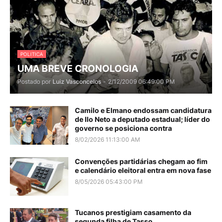
POLITICA
UMA BREVE CRONOLOGIA
Postado por
Luiz Vasconcelos
-
2/12/2009 06:49:00 PM
Camilo e Elmano endossam candidatura
de Ilo Neto a deputado estadual; líder do
governo se posiciona contra
8/02/2026 11:13:00 AM
Convenções partidárias chegam ao fim
e calendário eleitoral entra em nova fase
8/05/2026 05:43:00 PM
Tucanos prestigiam casamento da
segunda filha de Tasso