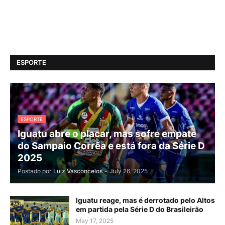
ESPORTE
ESPORTE
Iguatu abre o placar, mas sofre empate
do Sampaio Corrêa e está fora da Série D
2025
Postado por
Luiz Vasconcelos
-
July 26, 2025
Iguatu reage, mas é derrotado pelo Altos
em partida pela Série D do Brasileirão
May 17, 2025