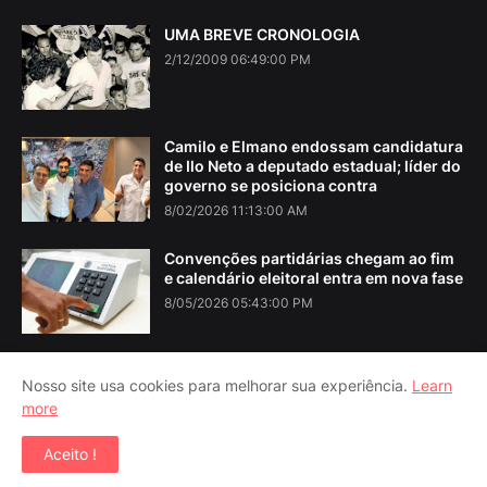
UMA BREVE CRONOLOGIA
2/12/2009 06:49:00 PM
Camilo e Elmano endossam candidatura
de Ilo Neto a deputado estadual; líder do
governo se posiciona contra
8/02/2026 11:13:00 AM
Convenções partidárias chegam ao fim
e calendário eleitoral entra em nova fase
8/05/2026 05:43:00 PM
Nosso site usa cookies para melhorar sua experiência.
Learn
more
Home
About Us
Contact Us
RTL Version
Aceito !
Copyright ©
2026
Iguatu Noticias