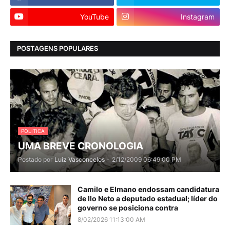
YouTube
Instagram
POSTAGENS POPULARES
POLITICA
UMA BREVE CRONOLOGIA
Postado por
Luiz Vasconcelos
-
2/12/2009 06:49:00 PM
Camilo e Elmano endossam candidatura
de Ilo Neto a deputado estadual; líder do
governo se posiciona contra
8/02/2026 11:13:00 AM