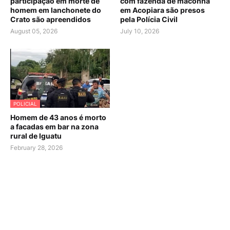
participação em morte de
com fazenda de maconha
homem em lanchonete do
em Acopiara são presos
Crato são apreendidos
pela Polícia Civil
August 05, 2026
July 10, 2026
POLICIAL
Homem de 43 anos é morto
a facadas em bar na zona
rural de Iguatu
February 28, 2026