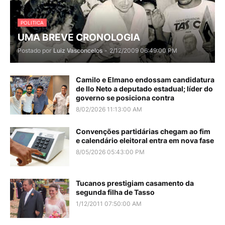
POLITICA
UMA BREVE CRONOLOGIA
Postado por
Luiz Vasconcelos
-
2/12/2009 06:49:00 PM
Camilo e Elmano endossam candidatura
de Ilo Neto a deputado estadual; líder do
governo se posiciona contra
8/02/2026 11:13:00 AM
Convenções partidárias chegam ao fim
e calendário eleitoral entra em nova fase
8/05/2026 05:43:00 PM
Tucanos prestigiam casamento da
segunda filha de Tasso
1/12/2011 07:50:00 AM