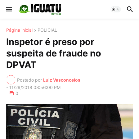
Página inicial
POLICIAL
Inspetor é preso por
suspeita de fraude no
DPVAT
Postado por
Luiz Vasconcelos
-
11/29/2018 08:56:00 PM
0