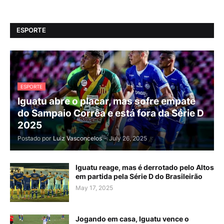
ESPORTE
ESPORTE
Iguatu abre o placar, mas sofre empate
do Sampaio Corrêa e está fora da Série D
2025
Postado por
Luiz Vasconcelos
-
July 26, 2025
Iguatu reage, mas é derrotado pelo Altos
em partida pela Série D do Brasileirão
May 17, 2025
Jogando em casa, Iguatu vence o