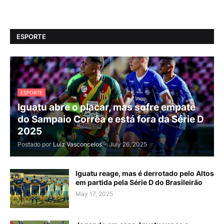
ESPORTE
ESPORTE
Iguatu abre o placar, mas sofre empate
do Sampaio Corrêa e está fora da Série D
2025
Postado por
Luiz Vasconcelos
-
July 26, 2025
Iguatu reage, mas é derrotado pelo Altos
em partida pela Série D do Brasileirão
May 17, 2025