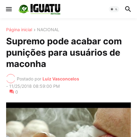
Página inicial
NACIONAL
Supremo pode acabar com
punições para usuários de
maconha
Postado por
Luiz Vasconcelos
-
11/25/2018 08:59:00 PM
0