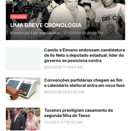
POLITICA
UMA BREVE CRONOLOGIA
Postado por
Luiz Vasconcelos
-
2/12/2009 06:49:00 PM
Camilo e Elmano endossam candidatura
de Ilo Neto a deputado estadual; líder do
governo se posiciona contra
8/02/2026 11:13:00 AM
Convenções partidárias chegam ao fim
e calendário eleitoral entra em nova fase
8/05/2026 05:43:00 PM
Tucanos prestigiam casamento da
segunda filha de Tasso
1/12/2011 07:50:00 AM