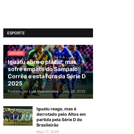
ESPORTE
ESPORTE
Iguatu abre o placar, mas
sofre empate do Sampaio
Corrêa e está fora da Série D
2025
Postado por
Luiz Vasconcelos
-
July 26, 2025
Iguatu reage, mas é
derrotado pelo Altos em
partida pela Série D do
Brasileirão
May 17, 2025