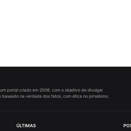
 um portal criado em 2008, com o objetivo de divulgar
 baseado na verdade dos fatos, com ética no jornalismo.
ÚLTIMAS
PO