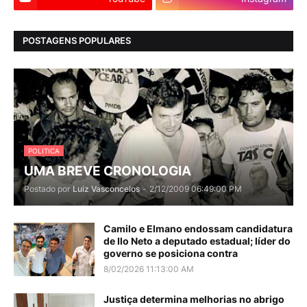
POSTAGENS POPULARES
POLITICA
UMA BREVE CRONOLOGIA
Postado por
Luiz Vasconcelos
-
2/12/2009 06:49:00 PM
Camilo e Elmano endossam candidatura
de Ilo Neto a deputado estadual; líder do
governo se posiciona contra
8/02/2026 11:13:00 AM
Justiça determina melhorias no abrigo