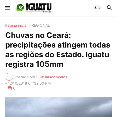
Página inicial
REGIONAL
Chuvas no Ceará:
precipitações atingem todas
as regiões do Estado. Iguatu
registra 105mm
Postado por
Luiz Vasconcelos
-
12/10/2018 04:32:00 PM
0