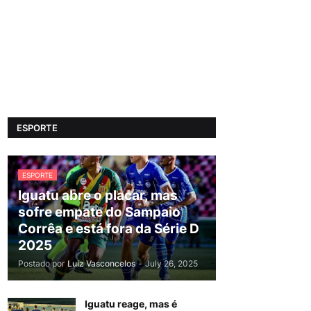
ESPORTE
ESPORTE
Iguatu abre o placar, mas
sofre empate do Sampaio
Corrêa e está fora da Série D
2025
Postado por
Luiz Vasconcelos
-
July 26, 2025
Iguatu reage, mas é