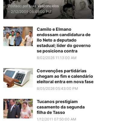
Postado por
Luiz Vasconcelos
-
2/12/2009 06:49:00 PM
Camilo e Elmano
endossam candidatura de
Ilo Neto a deputado
estadual; líder do governo
se posiciona contra
8/02/2026 11:13:00 AM
Convenções partidárias
chegam ao fim e calendário
eleitoral entra em nova fase
8/05/2026 05:43:00 PM
Tucanos prestigiam
casamento da segunda
filha de Tasso
1/12/2011 07:50:00 AM