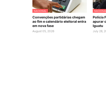
NACIONAL
NACIONA
Convenções partidárias chegam
Polícia 
ao fim e calendário eleitoral entra
apurar c
em nova fase
Iguatu
August 05, 2026
July 28, 