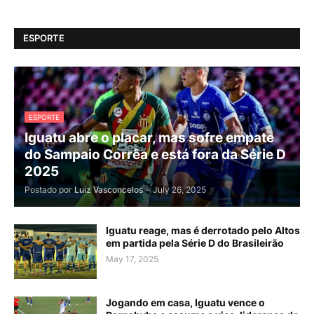
ESPORTE
ESPORTE
Iguatu abre o placar, mas sofre empate
do Sampaio Corrêa e está fora da Série D
2025
Postado por
Luiz Vasconcelos
-
July 26, 2025
Iguatu reage, mas é derrotado pelo Altos
em partida pela Série D do Brasileirão
May 17, 2025
Jogando em casa, Iguatu vence o