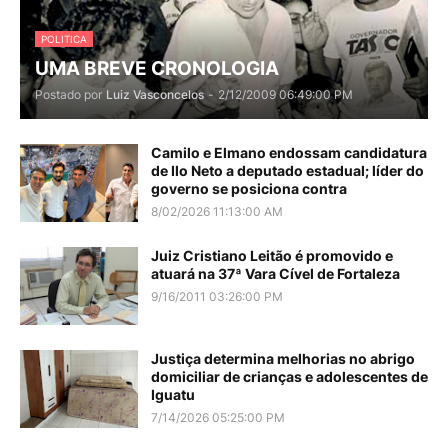
POLITICA
UMA BREVE CRONOLOGIA
Postado por
Luiz Vasconcelos
-
2/12/2009 06:49:00 PM
Camilo e Elmano endossam candidatura
de Ilo Neto a deputado estadual; líder do
governo se posiciona contra
8/02/2026 11:13:00 AM
Juiz Cristiano Leitão é promovido e
atuará na 37ª Vara Cível de Fortaleza
9/16/2011 03:26:00 PM
Justiça determina melhorias no abrigo
domiciliar de crianças e adolescentes de
Iguatu
7/14/2026 05:25:00 PM