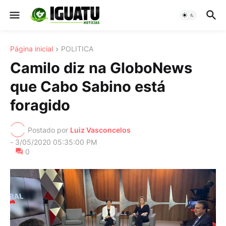
Página inicial
POLITICA
Camilo diz na GloboNews
que Cabo Sabino está
foragido
Postado por
Luiz Vasconcelos
-
3/05/2020 05:35:00 PM
0