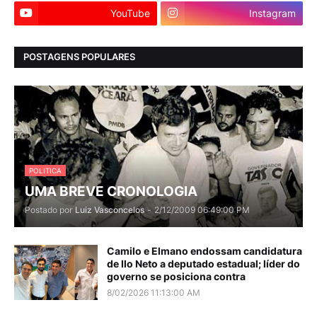
YouTube
Instagram
POSTAGENS POPULARES
POLITICA
UMA BREVE CRONOLOGIA
Postado por
Luiz Vasconcelos
-
2/12/2009 06:49:00 PM
Camilo e Elmano endossam candidatura
de Ilo Neto a deputado estadual; líder do
governo se posiciona contra
8/02/2026 11:13:00 AM