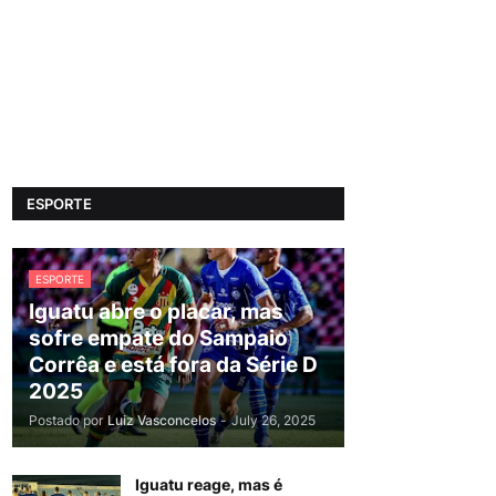
ESPORTE
ESPORTE
Iguatu abre o placar, mas
sofre empate do Sampaio
Corrêa e está fora da Série D
2025
Postado por
Luiz Vasconcelos
-
July 26, 2025
Iguatu reage, mas é