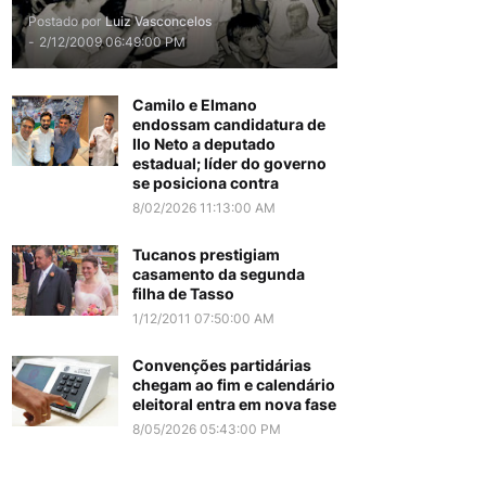
Postado por
Luiz Vasconcelos
-
2/12/2009 06:49:00 PM
Camilo e Elmano
endossam candidatura de
Ilo Neto a deputado
estadual; líder do governo
se posiciona contra
8/02/2026 11:13:00 AM
Tucanos prestigiam
casamento da segunda
filha de Tasso
1/12/2011 07:50:00 AM
Convenções partidárias
chegam ao fim e calendário
eleitoral entra em nova fase
8/05/2026 05:43:00 PM