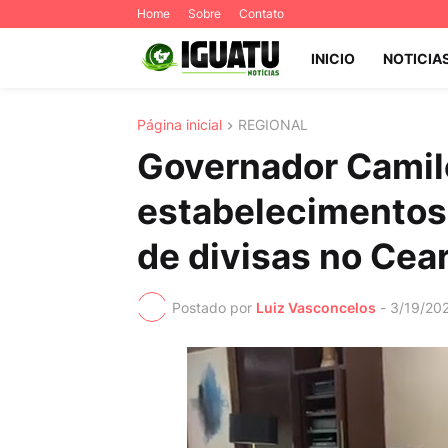
Home
Sobre
Contato
INICIO
NOTICIA
Página inicial
REGIONAL
Governador Camil
estabelecimentos 
de divisas no Cea
Postado por
Luiz Vasconcelos
-
3/19/20