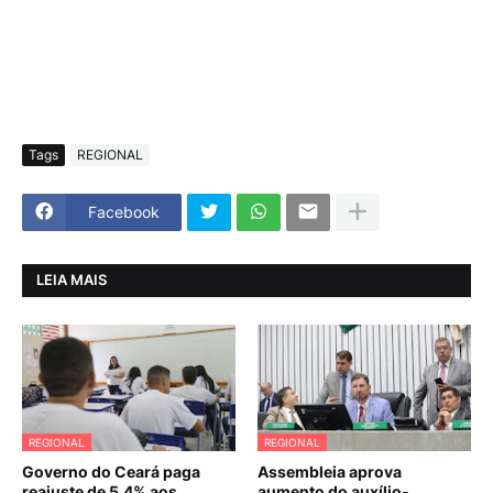
Tags
REGIONAL
Facebook
LEIA MAIS
REGIONAL
REGIONAL
Governo do Ceará paga
Assembleia aprova
reajuste de 5,4% aos
aumento do auxílio-