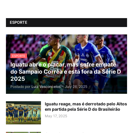
ESPORTE
ESPORTE
Iguatu abre o placar, mas sofre empate
do Sampaio Corrêa e está fora da Série D
2025
Postado por
Luiz Vasconcelos
-
July 26, 2025
Iguatu reage, mas é derrotado pelo Altos
em partida pela Série D do Brasileirão
May 17, 2025