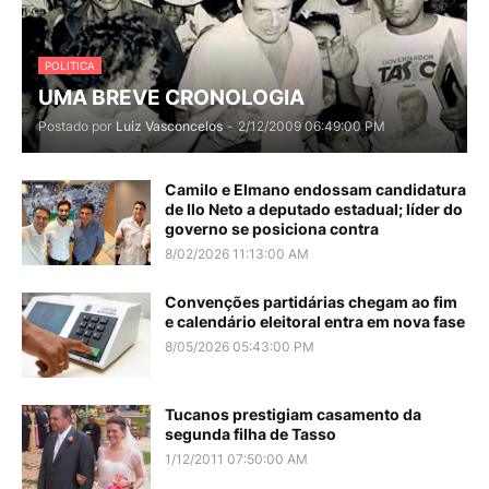
POLITICA
UMA BREVE CRONOLOGIA
Postado por
Luiz Vasconcelos
-
2/12/2009 06:49:00 PM
Camilo e Elmano endossam candidatura
de Ilo Neto a deputado estadual; líder do
governo se posiciona contra
8/02/2026 11:13:00 AM
Convenções partidárias chegam ao fim
e calendário eleitoral entra em nova fase
8/05/2026 05:43:00 PM
Tucanos prestigiam casamento da
segunda filha de Tasso
1/12/2011 07:50:00 AM