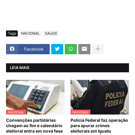
Tags
NACIONAL
SAUDE
Facebook
LEIA MAIS
NACIONAL
NACIONAL
Convenções partidárias
Polícia Federal faz operação
chegam ao fim e calendário
para apurar crimes
eleitoral entra em nova fase
eleitorais em Iguatu