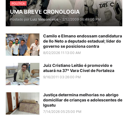
POLITICA
UMA BREVE CRONOLOGIA
Postado por
Luiz Vasconcelos
-
2/12/2009 06:49:00 PM
Camilo e Elmano endossam candidatura
de Ilo Neto a deputado estadual; líder do
governo se posiciona contra
8/02/2026 11:13:00 AM
Juiz Cristiano Leitão é promovido e
atuará na 37ª Vara Cível de Fortaleza
9/16/2011 03:26:00 PM
Justiça determina melhorias no abrigo
domiciliar de crianças e adolescentes de
Iguatu
7/14/2026 05:25:00 PM