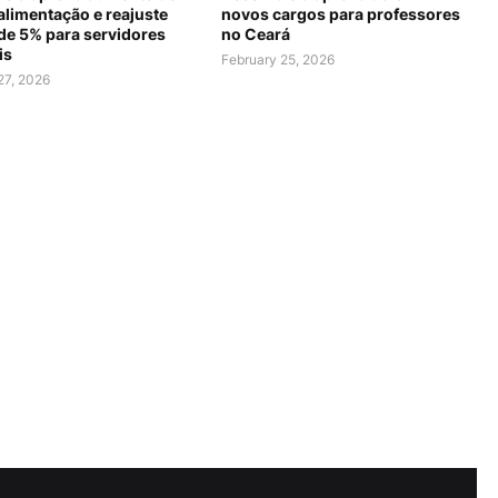
alimentação e reajuste
novos cargos para professores
 de 5% para servidores
no Ceará
is
February 25, 2026
27, 2026