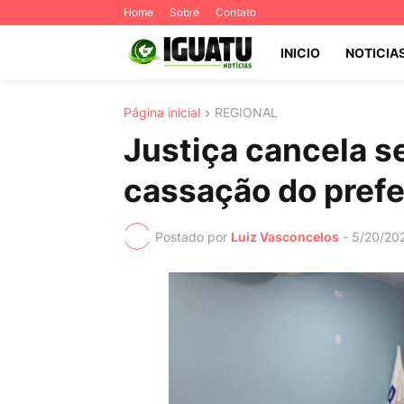
Home
Sobre
Contato
INICIO
NOTICIA
Página inicial
REGIONAL
Justiça cancela s
cassação do prefe
Postado por
Luiz Vasconcelos
-
5/20/20