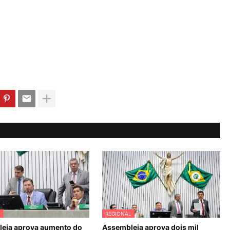
L
REGIONAL
eia aprova aumento do
Assembleia aprova dois mil