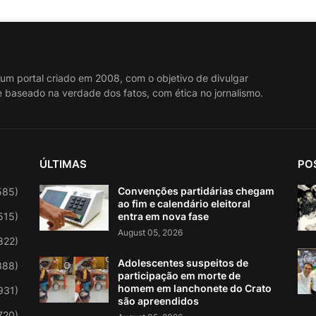
 um portal criado em 2008, com o objetivo de divulgar
 baseado na verdade dos fatos, com ética no jornalismo.
ÚLTIMAS
PO
Convenções partidárias chegam
585)
ao fim e calendário eleitoral
515)
entra em nova fase
August 05, 2026
822)
Adolescentes suspeitos de
388)
participação em morte de
homem em lanchonete do Crato
931)
são apreendidos
720)