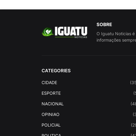
SOBRE
O Iguatu Noticias é
informações sempre
CATEGORIES
CIDADE
(3
ESPORTE
(
NACIONAL
(4
OPINIAO
(
POLICIAL
(2
POLITICA
(4