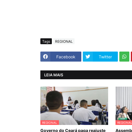
Tags
REGIONAL
Facebook
Twitter
LEIA MAIS
REGIONAL
REGIONA
Governo do Ceará paga reajuste
Assembl