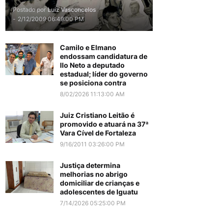
Postado por
Luiz Vasconcelos
-
2/12/2009 06:49:00 PM
Camilo e Elmano
endossam candidatura de
Ilo Neto a deputado
estadual; líder do governo
se posiciona contra
8/02/2026 11:13:00 AM
Juiz Cristiano Leitão é
promovido e atuará na 37ª
Vara Cível de Fortaleza
9/16/2011 03:26:00 PM
Justiça determina
melhorias no abrigo
domiciliar de crianças e
adolescentes de Iguatu
7/14/2026 05:25:00 PM