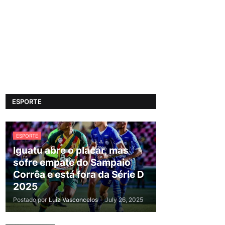
ESPORTE
ESPORTE
Iguatu abre o placar, mas
sofre empate do Sampaio
Corrêa e está fora da Série D
2025
Postado por
Luiz Vasconcelos
-
July 26, 2025