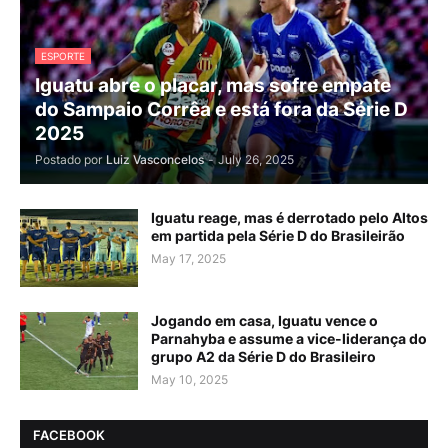
ESPORTE
Iguatu abre o placar, mas sofre empate
do Sampaio Corrêa e está fora da Série D
2025
Postado por
Luiz Vasconcelos
-
July 26, 2025
Iguatu reage, mas é derrotado pelo Altos
em partida pela Série D do Brasileirão
May 17, 2025
Jogando em casa, Iguatu vence o
Parnahyba e assume a vice-liderança do
grupo A2 da Série D do Brasileiro
May 10, 2025
FACEBOOK