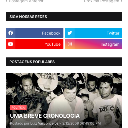
Postagem Anterior
Próxima Postagem
SIGA NOSSAS REDES
Facebook
Twitter
YouTube
Instagram
POSTAGENS POPULARES
POLITICA
UMA BREVE CRONOLOGIA
Postado por
Luiz Vasconcelos
-
2/12/2009 06:49:00 PM