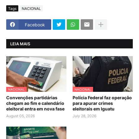
Tags
NACIONAL
Facebook
LEIA MAIS
NACIONAL
NACIONAL
Convenções partidárias
Polícia Federal faz operação
chegam ao fim e calendário
para apurar crimes
eleitoral entra em nova fase
eleitorais em Iguatu
August 05, 2026
July 28, 2026