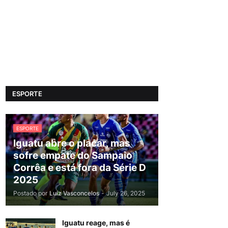
ESPORTE
ESPORTE
Iguatu abre o placar, mas
sofre empate do Sampaio
Corrêa e está fora da Série D
2025
Postado por
Luiz Vasconcelos
-
July 26, 2025
Iguatu reage, mas é