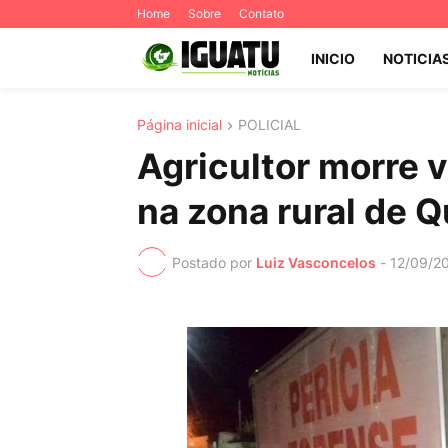
Home
Sobre
Contato
INICIO
NOTICIA
Página inicial
POLICIAL
Agricultor morre v
na zona rural de Q
Postado por
Luiz Vasconcelos
-
12/09/2