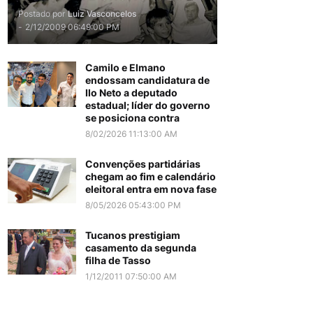
Postado por
Luiz Vasconcelos
-
2/12/2009 06:49:00 PM
Camilo e Elmano
endossam candidatura de
Ilo Neto a deputado
estadual; líder do governo
se posiciona contra
8/02/2026 11:13:00 AM
Convenções partidárias
chegam ao fim e calendário
eleitoral entra em nova fase
8/05/2026 05:43:00 PM
Tucanos prestigiam
casamento da segunda
filha de Tasso
1/12/2011 07:50:00 AM