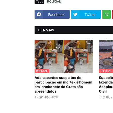
Tags
POLICIAL
Facebook
Twitter
LEIA MAIS
POLICIAL
POLICIAL
Adolescentes suspeitos de
Suspeit
participação em morte de homem
fazenda
em lanchonete do Crato são
Acopiara
apreendidos
Civil
August 05, 2026
July 10, 