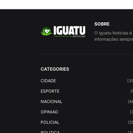
SOBRE
O Iguatu Noticias é
informações sempre
CATEGORIES
CIDADE
(3
ESPORTE
(
NACIONAL
(4
OPINIAO
(
POLICIAL
(2
POLITICA
(4