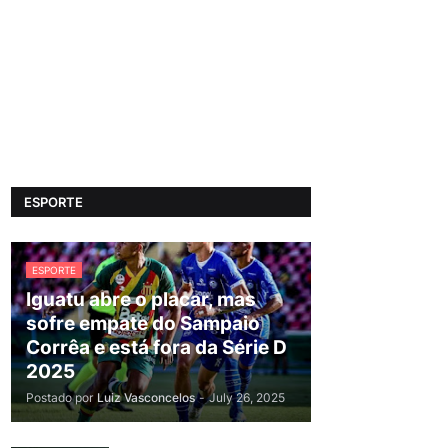
ESPORTE
ESPORTE
Iguatu abre o placar, mas
sofre empate do Sampaio
Corrêa e está fora da Série D
2025
Postado por
Luiz Vasconcelos
-
July 26, 2025