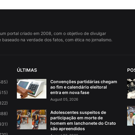
 um portal criado em 2008, com o objetivo de divulgar
 baseado na verdade dos fatos, com ética no jornalismo.
ÚLTIMAS
PO
Convenções partidárias chegam
585)
ao fim e calendário eleitoral
515)
entra em nova fase
August 05, 2026
822)
Adolescentes suspeitos de
388)
participação em morte de
homem em lanchonete do Crato
931)
são apreendidos
720)