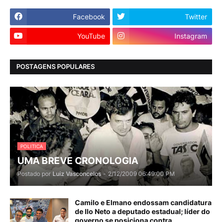
Facebook
Twitter
YouTube
Instagram
POSTAGENS POPULARES
POLITICA
UMA BREVE CRONOLOGIA
Postado por
Luiz Vasconcelos
-
2/12/2009 06:49:00 PM
Camilo e Elmano endossam candidatura
de Ilo Neto a deputado estadual; líder do
governo se posiciona contra