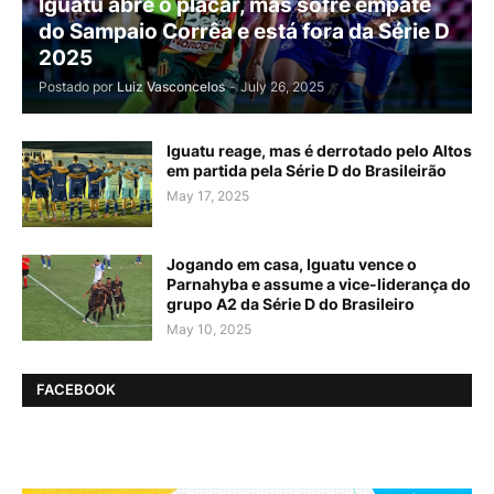
Iguatu abre o placar, mas sofre empate
do Sampaio Corrêa e está fora da Série D
2025
Postado por
Luiz Vasconcelos
-
July 26, 2025
Iguatu reage, mas é derrotado pelo Altos
em partida pela Série D do Brasileirão
May 17, 2025
Jogando em casa, Iguatu vence o
Parnahyba e assume a vice-liderança do
grupo A2 da Série D do Brasileiro
May 10, 2025
FACEBOOK