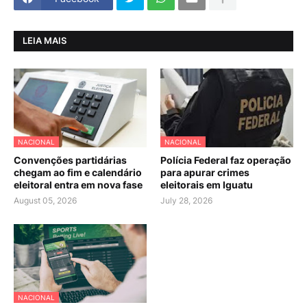
LEIA MAIS
NACIONAL
NACIONAL
Convenções partidárias
Polícia Federal faz operação
chegam ao fim e calendário
para apurar crimes
eleitoral entra em nova fase
eleitorais em Iguatu
August 05, 2026
July 28, 2026
NACIONAL