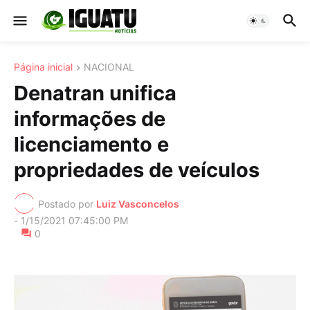
Página inicial
NACIONAL
Denatran unifica
informações de
licenciamento e
propriedades de veículos
Postado por
Luiz Vasconcelos
-
1/15/2021 07:45:00 PM
0