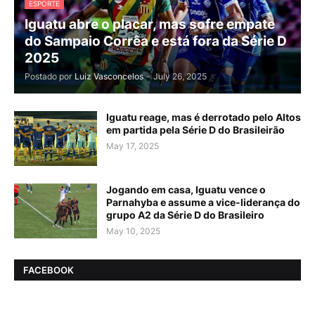
ESPORTE
Iguatu abre o placar, mas sofre empate
do Sampaio Corrêa e está fora da Série D
2025
Postado por
Luiz Vasconcelos
-
July 26, 2025
Iguatu reage, mas é derrotado pelo Altos
em partida pela Série D do Brasileirão
May 17, 2025
Jogando em casa, Iguatu vence o
Parnahyba e assume a vice-liderança do
grupo A2 da Série D do Brasileiro
May 10, 2025
FACEBOOK