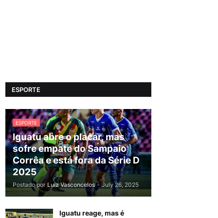
ESPORTE
ESPORTE
Iguatu abre o placar, mas
sofre empate do Sampaio
Corrêa e está fora da Série D
2025
Postado por
Luiz Vasconcelos
-
July 26, 2025
Iguatu reage, mas é