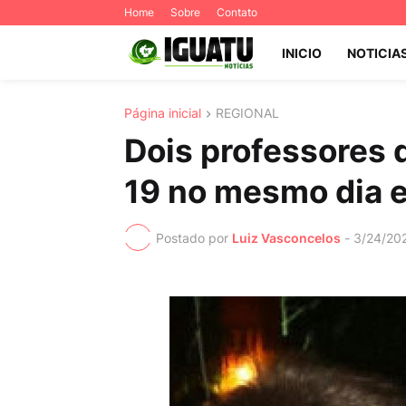
Home
Sobre
Contato
INICIO
NOTICIA
Página inicial
REGIONAL
Dois professores
19 no mesmo dia 
Postado por
Luiz Vasconcelos
-
3/24/20