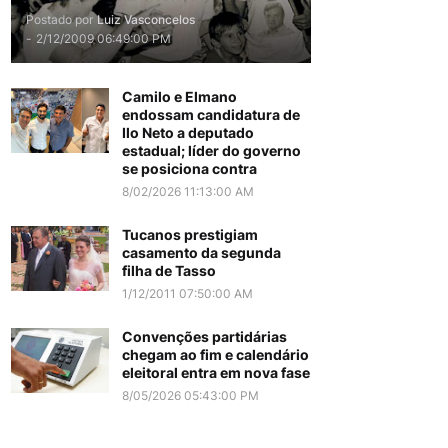
Postado por
Luiz Vasconcelos
-
2/12/2009 06:49:00 PM
Camilo e Elmano
endossam candidatura de
Ilo Neto a deputado
estadual; líder do governo
se posiciona contra
8/02/2026 11:13:00 AM
Tucanos prestigiam
casamento da segunda
filha de Tasso
1/12/2011 07:50:00 AM
Convenções partidárias
chegam ao fim e calendário
eleitoral entra em nova fase
8/05/2026 05:43:00 PM