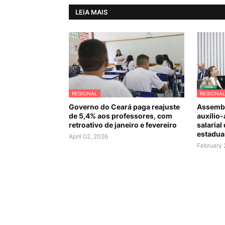
LEIA MAIS
REGIONAL
REGIONA
Governo do Ceará paga reajuste
Assembl
de 5,4% aos professores, com
auxílio-
retroativo de janeiro e fevereiro
salarial
estadua
April 02, 2026
February 