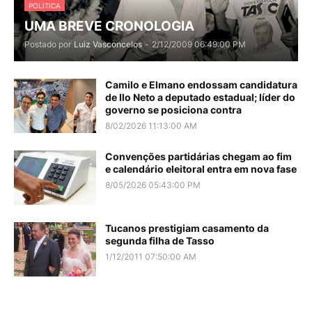
POLITICA
UMA BREVE CRONOLOGIA
Postado por
Luiz Vasconcelos
-
2/12/2009 06:49:00 PM
Camilo e Elmano endossam candidatura
de Ilo Neto a deputado estadual; líder do
governo se posiciona contra
8/02/2026 11:13:00 AM
Convenções partidárias chegam ao fim
e calendário eleitoral entra em nova fase
8/05/2026 05:43:00 PM
Tucanos prestigiam casamento da
segunda filha de Tasso
1/12/2011 07:50:00 AM