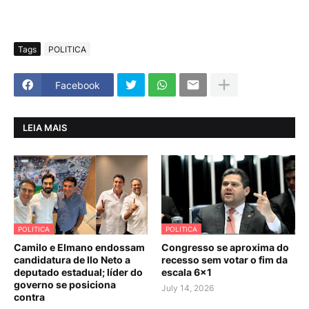
Tags
POLITICA
Facebook
LEIA MAIS
POLITICA
POLITICA
Camilo e Elmano endossam
Congresso se aproxima do
candidatura de Ilo Neto a
recesso sem votar o fim da
deputado estadual; líder do
escala 6×1
governo se posiciona
July 14, 2026
contra