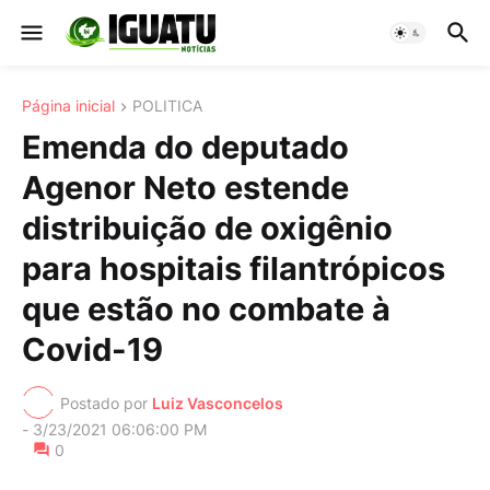
Página inicial
POLITICA
Emenda do deputado
Agenor Neto estende
distribuição de oxigênio
para hospitais filantrópicos
que estão no combate à
Covid-19
Postado por
Luiz Vasconcelos
-
3/23/2021 06:06:00 PM
0