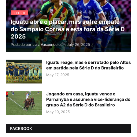
ESPORTE
Iguatu abre o placar, mas sofre empate
do Sampaio Corrêa e está fora da Série D
2025
Postado por
Luiz Vasconcelos
-
July 26, 2025
Iguatu reage, mas é derrotado pelo Altos
em partida pela Série D do Brasileirão
May 17, 2025
Jogando em casa, Iguatu vence o
Parnahyba e assume a vice-liderança do
grupo A2 da Série D do Brasileiro
May 10, 2025
FACEBOOK