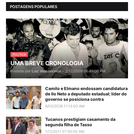
POSTAGENS POPULARES
POLITICA
UMA BREVE CRONOLOGIA
Postado por
Luiz Vasconcelos
-
2/12/2009 06:49:00 PM
Camilo e Elmano endossam candidatura
de Ilo Neto a deputado estadual; líder do
governo se posiciona contra
8/02/2026 11:13:00 AM
Tucanos prestigiam casamento da
segunda filha de Tasso
1/12/2011 07:50:00 AM