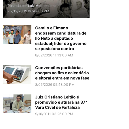
Postado por
Luiz Vasconcelos
-
2/12/2009 06:49:00 PM
Camilo e Elmano
endossam candidatura de
Ilo Neto a deputado
estadual; líder do governo
se posiciona contra
8/02/2026 11:13:00 AM
Convenções partidárias
chegam ao fim e calendário
eleitoral entra em nova fase
8/05/2026 05:43:00 PM
Juiz Cristiano Leitão é
promovido e atuará na 37ª
Vara Cível de Fortaleza
9/16/2011 03:26:00 PM