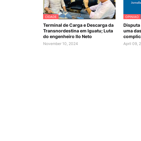
CIDADE
OPINIAO
Terminal de Carga e Descarga da
Disputa 
Transnordestina em Iguatu; Luta
uma das
do engenheiro Ilo Neto
complica
November 10, 2024
April 09,