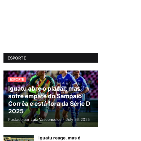
ESPORTE
ESPORTE
Iguatu abre o placar, mas
sofre empate do Sampaio
Corrêa e está fora da Série D
2025
Postado por
Luiz Vasconcelos
-
July 26, 2025
Iguatu reage, mas é