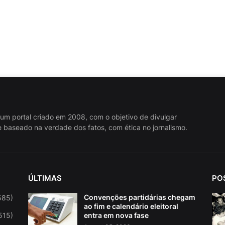
 um portal criado em 2008, com o objetivo de divulgar
 baseado na verdade dos fatos, com ética no jornalismo.
ÚLTIMAS
PO
Convenções partidárias chegam
585)
ao fim e calendário eleitoral
515)
entra em nova fase